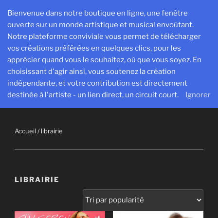
Aller
Bienvenue dans notre boutique en ligne, une fenêtre
au
ouverte sur un monde artistique et musical envoûtant.
contenu
Notre plateforme conviviale vous permet de télécharger
principal
vos créations préférées en quelques clics, pour les
SESPROD
apprécier quand vous le souhaitez, où que vous soyez. En
Créer, exister et transmettre pour avancer ensemble
choisissant d'agir ainsi, vous soutenez la création
indépendante, et votre contribution est directement
Menu
destinée à l'artiste - un lien direct, un circuit court.
Ignorer
Accueil
/ librairie
LIBRAIRIE