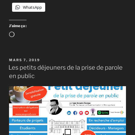
WhatsApp
J’aime ça :
Chargement…
PUBLIÉ
MARS 7, 2019
LE
Les petits déjeuners de la prise de parole
en public