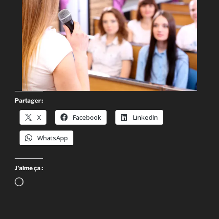
Partager :
X
Facebook
LinkedIn
WhatsApp
J’aime ça :
Chargement…