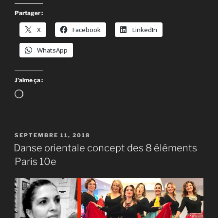
Partager :
X
Facebook
LinkedIn
WhatsApp
J’aime ça :
Chargement…
PUBLIÉ
SEPTEMBRE 11, 2018
LE
Danse orientale concept des 8 éléments
Paris 10e