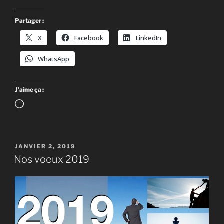
Partager :
X
Facebook
LinkedIn
WhatsApp
J’aime ça :
Chargement…
PUBLIÉ
JANVIER 2, 2019
LE
Nos voeux 2019