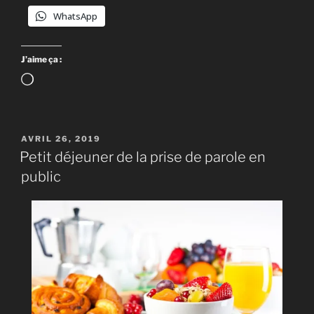
WhatsApp
J’aime ça :
Chargement…
PUBLIÉ
AVRIL 26, 2019
LE
Petit déjeuner de la prise de parole en
public