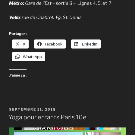
Métro:
Gare de l’Est – sortie 8 –
Lignes 4, 5, et 7
Velib
: rue de Chabrol, Fg. St. Denis
Partager :
X
Facebook
LinkedIn
WhatsApp
J’aime ça :
PUBLIÉ
SEPTEMBRE 11, 2018
LE
Yoga pour enfants Paris 10e