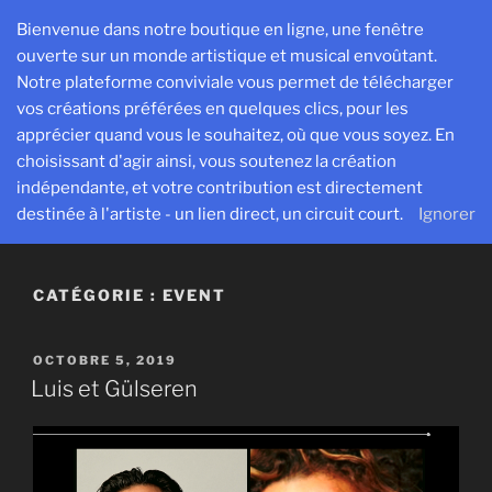
Aller
Bienvenue dans notre boutique en ligne, une fenêtre
au
ouverte sur un monde artistique et musical envoûtant.
contenu
Notre plateforme conviviale vous permet de télécharger
principal
vos créations préférées en quelques clics, pour les
SESPROD
apprécier quand vous le souhaitez, où que vous soyez. En
Créer, exister et transmettre pour avancer ensemble
choisissant d'agir ainsi, vous soutenez la création
indépendante, et votre contribution est directement
Menu
destinée à l'artiste - un lien direct, un circuit court.
Ignorer
CATÉGORIE :
EVENT
PUBLIÉ
OCTOBRE 5, 2019
LE
Luis et Gülseren