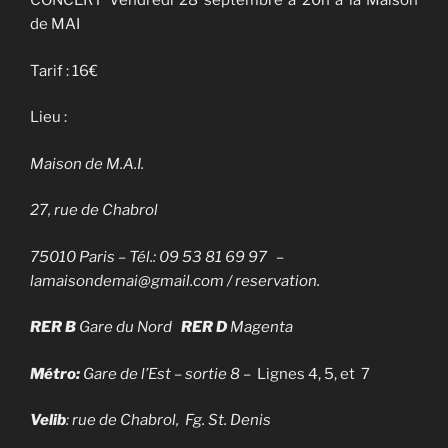
CONCERT Vendredi 28 septembre à 20h à la Maison
de MAI
Tarif : 16€
Lieu :
Maison de M.A.I.
27, rue de Chabrol
75010 Paris
–
Tél.: 09 53 81 69 97 –
lamaisondemai@gmail.com / reservation.
RER B
Gare du Nord
RER D
Magenta
Métro:
Gare de l’Est – sortie 8 –
Lignes 4, 5, et 7
Velib
: rue de Chabrol, Fg. St. Denis