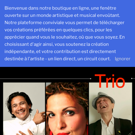
Aller
Bienvenue dans notre boutique en ligne, une fenêtre
au
ouverte sur un monde artistique et musical envoûtant.
contenu
Notre plateforme conviviale vous permet de télécharger
principal
vos créations préférées en quelques clics, pour les
SESPROD
apprécier quand vous le souhaitez, où que vous soyez. En
Créer, exister et transmettre pour avancer ensemble
choisissant d'agir ainsi, vous soutenez la création
indépendante, et votre contribution est directement
Menu
destinée à l'artiste - un lien direct, un circuit court.
Ignorer