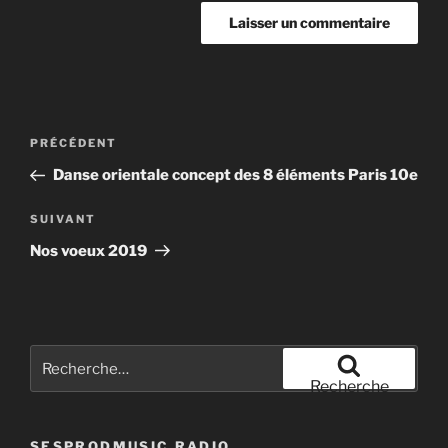
Navigation
Article
PRÉCÉDENT
de
précédent
Danse orientale concept des 8 éléments Paris 10e
l’article
Article
SUIVANT
suivant
Nos voeux 2019
Recherche
pour
Recherche
:
SESPRODMUSIC RADIO