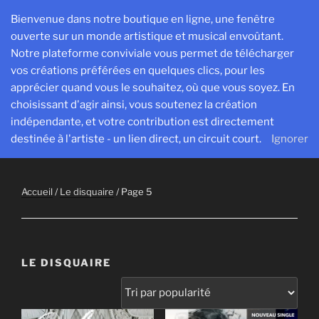
Aller
Bienvenue dans notre boutique en ligne, une fenêtre
au
ouverte sur un monde artistique et musical envoûtant.
contenu
Notre plateforme conviviale vous permet de télécharger
principal
vos créations préférées en quelques clics, pour les
SESPROD
apprécier quand vous le souhaitez, où que vous soyez. En
Créer, exister et transmettre pour avancer ensemble
choisissant d'agir ainsi, vous soutenez la création
indépendante, et votre contribution est directement
Menu
destinée à l'artiste - un lien direct, un circuit court.
Ignorer
Accueil
/
Le disquaire
/ Page 5
LE DISQUAIRE