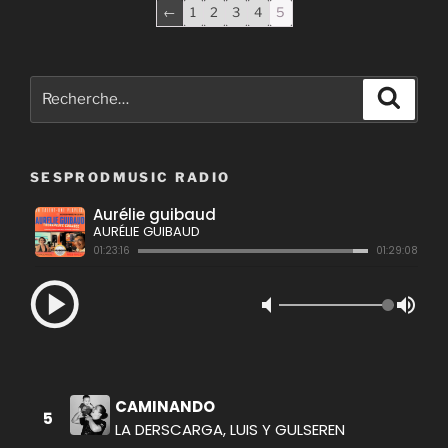
←
1
2
3
4
5
Recherche
Recher
pour
:
SESPRODMUSIC RADIO