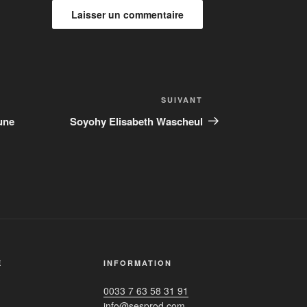
Article
SUIVANT
suivant
une
Soyohy Elisabeth Wascheul
É
INFORMATION
0033 7 63 58 31 91
info@sesprod.com