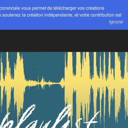
 conviviale vous permet de télécharger vos créations
ert Livre d’or
 soutenez la création indépendante, et votre contribution est
Ignorer
us?
Contact