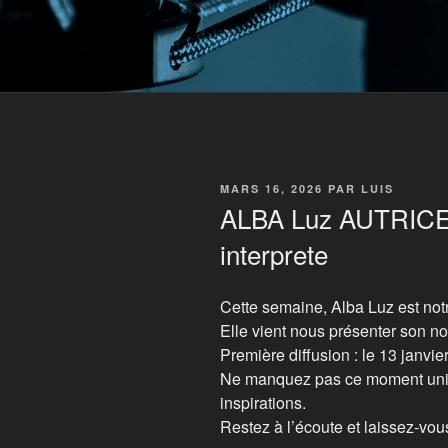
PUBLIÉ
MARS 16, 2026
PAR
LUIS
LE
ALBA Luz AUTRICE 
interprete
Cette semaine, Alba Luz est notr
Elle vient nous présenter son no
Première diffusion : le 13 janvi
Ne manquez pas ce moment uniqu
inspirations.
Restez à l’écoute et laissez-vou