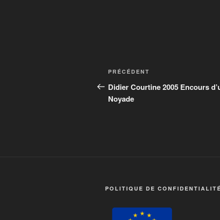
Navigation
Article
PRÉCÉDENT
de
précédent
Didier Courtine 2005 Encours d’
Noyade
l’article
POLITIQUE DE CONFIDENTIALIT