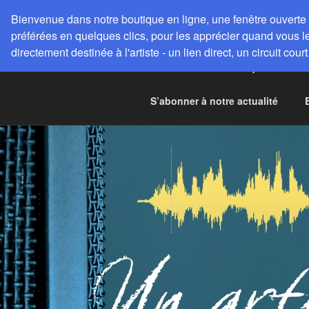
Aller
Bienvenue dans notre boutique en ligne, une fenêtre ouverte 
au
SESPROD MUSIC RADIO
S
préférées en quelques clics, pour les apprécier quand vous le
contenu
SE
directement destinée à l'artiste - un lien direct, un circuit court
principal
Partenariats académiques
N
Créer, exi
S’abonner à notre actualité