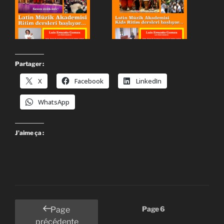
Partager :
X
Facebook
LinkedIn
WhatsApp
J’aime ça :
Pagination
Page
6
Page
des
précédente