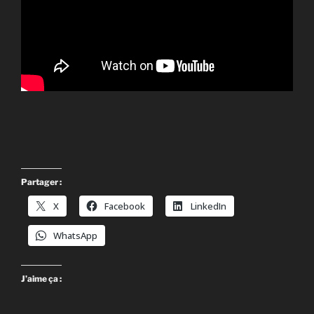
Partager :
X
Facebook
LinkedIn
WhatsApp
J’aime ça :