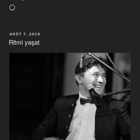
Chargement…
PUBLIÉ
AOÛT 7, 2015
LE
Ritmi yaşat