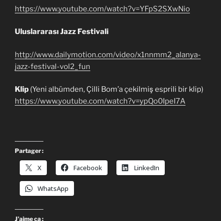
https://www.youtube.com/watch?v=YFpS2SXwNio
Uluslararası Jazz Festivali
http://www.dailymotion.com/video/x1nnmm2_alanya-
jazz-festival-vol2_fun
Klip
(Yeni albümden, Çilli Bom’a çekilmiş esprili bir klip)
https://www.youtube.com/watch?v=ypQo0IpeI7A
Partager :
X
Facebook
LinkedIn
WhatsApp
J’aime ça :