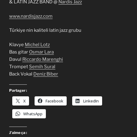
& LATİN JAZZ BAND @
Nardis Jazz
www.nardisjazz.com
Türkiye nin kaliteli latin jazz grubu
Klavye
Michel Lotz
Bas gitar
Osmar Lara
Davul
Riccardo Marenghi
Trompet
Semih Sural
Back Vokal
Deniz Biber
Partager :
X
Facebook
LinkedIn
WhatsApp
J’aime ça :