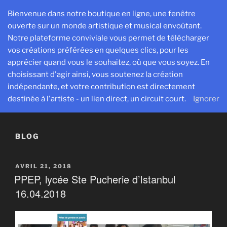
Aller
Bienvenue dans notre boutique en ligne, une fenêtre
au
ouverte sur un monde artistique et musical envoûtant.
contenu
Notre plateforme conviviale vous permet de télécharger
principal
vos créations préférées en quelques clics, pour les
SESPROD
apprécier quand vous le souhaitez, où que vous soyez. En
Créer, exister et transmettre pour avancer ensemble
choisissant d'agir ainsi, vous soutenez la création
indépendante, et votre contribution est directement
Menu
destinée à l'artiste - un lien direct, un circuit court.
Ignorer
BLOG
PUBLIÉ
AVRIL 21, 2018
LE
PPEP, lycée Ste Pucherie d’Istanbul
16.04.2018