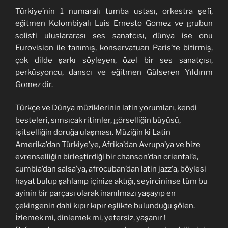
Türkiye’nin 1 numaralı tumba ustası, orkestra şefi,
eğitmen Kolombiyalı Luis Ernesto Gomez ve grubun
solisti uluslararası ses sanatcısı, dünya ise onu
Eurovision ile tanımış, konservatuarı Paris’te bitirmiş,
çok dilde şarkı söyleyen, özel bir ses sanatçısı,
perküsyoncu, danscı ve eğitmen Gülseren Yıldırım
Gomez dir.
Türkçe ve Dünya müziklerinin latin yorumları, kendi
besteleri, sımsıcak ritimler, görselliğin büyüsü,
işitselliğin doruğa ulaşması. Müziğin ki Latin
Amerika’dan Türkiye’ye, Afrika’dan Avrupa’ya ve bize
evrenselliğin birleştirdiği bir chanson’dan oriental’e,
cumbia’dan salsa’ya, afrocuban’dan latin jazz’a, böylesi
hayat bulup şahlanıp içinize aktığı, seyircininse tüm bu
ayinin bir parçası olarak inanılmazı yaşayıp en
çekingenin dahi kıpır kıpır eşlikte bulunduğu şölen.
İzlemek mi, dinlemek mi, yetersiz, yaşanır !