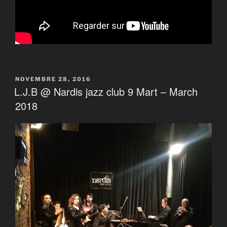
PUBLIÉ
NOVEMBRE 28, 2016
LE
L.J.B @ Nardis jazz club 9 Mart – March
2018