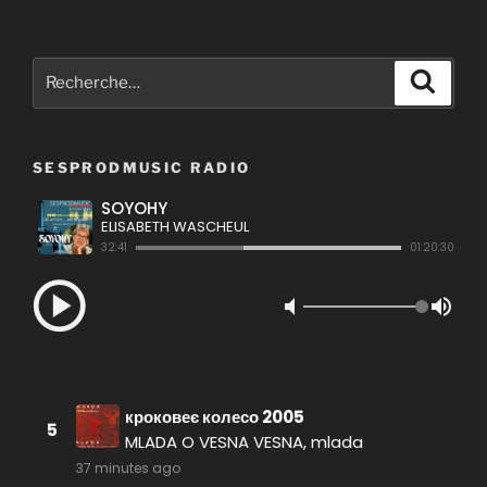
Recherche
Recher
pour
:
SESPRODMUSIC RADIO