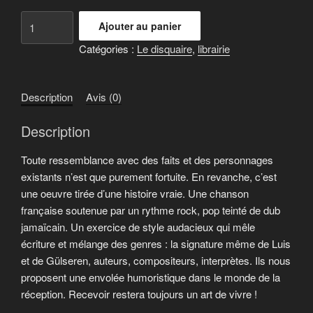
quantité
Ajouter au panier
de
Catégories :
Le disquaire
,
librairie
Single
Le
RECEPTIONNISTE
Description
Avis (0)
Luis
FEAT
Description
Gülseren
Toute ressemblance avec des faits et des personnages
existants n’est que purement fortuite. En revanche, c’est
une oeuvre tirée d’une histoire vraie. Une chanson
française soutenue par un rythme rock, pop teinté de dub
jamaïcain. Un exercice de style audacieux qui mêle
écriture et mélange des genres : la signature même de Luis
et de Gülseren, auteurs, compositeurs, interprètes. Ils nous
proposent une envolée humoristique dans le monde de la
réception. Recevoir restera toujours un art de vivre !