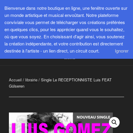
Aller
Bienvenue dans notre boutique en ligne, une fenêtre ouverte sur
au
un monde artistique et musical envoûtant. Notre plateforme
contenu
conviviale vous permet de télécharger vos créations préférées
principal
en quelques clics, pour les apprécier quand vous le souhaitez,
SESPROD
où que vous soyez. En choisissant d'agir ainsi, vous soutenez
Créer, exister et transmettre pour avancer ensemble
la création indépendante, et votre contribution est directement
destinée à l'artiste - un lien direct, un circuit court.
Ignorer
Menu
Accueil
/
librairie
/ Single Le RECEPTIONNISTE Luis FEAT
Gülseren